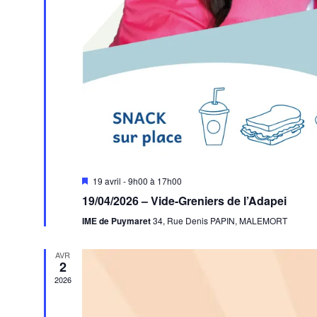
Mis
19 avril - 9h00
à
17h00
en
19/04/2026 – Vide-Greniers de l’Adapei
avant
IME de Puymaret
34, Rue Denis PAPIN, MALEMORT
AVR
2
2026