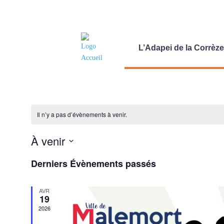
L’Adapei de la Corrèze
Il n’y a pas d’évènements à venir.
À venir
Sélectionnez
Derniers Évènements passés
une
date.
AVR
19
2026