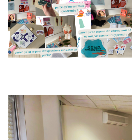
Santé Tour spécial sexualité au SAMSAH TSA
9 janvier 2026
Article
Culture & Loisirs
En décembre 2025, quatre participants accompagnés par le
SAMSAH TSA (Service d’Accompagnement Médico-Social
pour Adultes présentant des Troubles du Spectre de l’Autisme)
ont relevé le défi du Santé Tour "Vie Affective et Sexuelle". A
travers un jeu interactif, les...