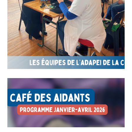
Une première collecte de don du sang réussie !
29 janvier 2026
Article
Culture & Loisirs
L’Adapei de la Corrèze a organisé sa toute première collecte de
don du sang, en partenariat avec l’Établissement Français du
Sang. Une belle réussite collective : 40 professionnels se sont
mobilisés pour donner leur sang et faire vivre cet élan de
solidarité. Au-delà...