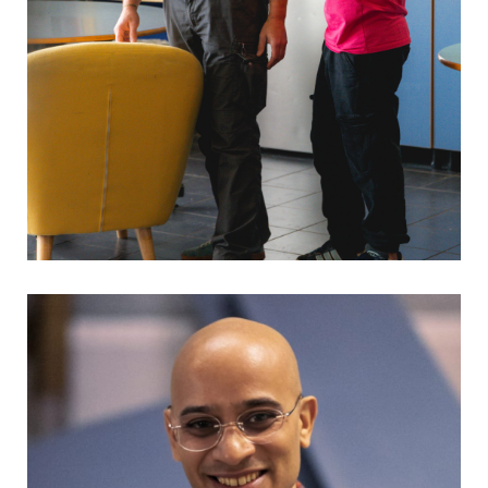
Ce qui nous engage #1
3 mars 2026
Culture & Loisirs
À l’Adapei de la Corrèze, nous avons formalisé notre vision du
management. Pourquoi ?Parce qu’accompagner des personnes
en situation de handicap suppose une organisation solide,
cohérente et alignée.Notre charte managériale n’est pas un
document théorique. C’est un...