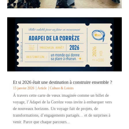
Créativité et esprit festif à Malemort !
19 janvier 2026
Article
Culture & Loisirs
Plusieurs usagers des Établissements d’Accueil Médicalisés
(EAM) et des Établissements d’Accueil Non Médicalisés
(EANM) de Tulle, ainsi que des enfants de l’Institut Médico-
Éducatif (IME), ont participé à la confection de fleurs aux
côtés de bénévoles de l’Adapei et...
Et si 2026 était une destination à construire ensemble ?
15 janvier 2026
Article
Culture & Loisirs
À travers cette carte de vœux imaginée comme un billet de
voyage, l’Adapei de la Corrèze vous invite à embarquer vers
de nouveaux horizons. Un voyage fait de projets, de
transformations, d’engagements partagés… et de surprises à
venir. Parce que chaque parcours...