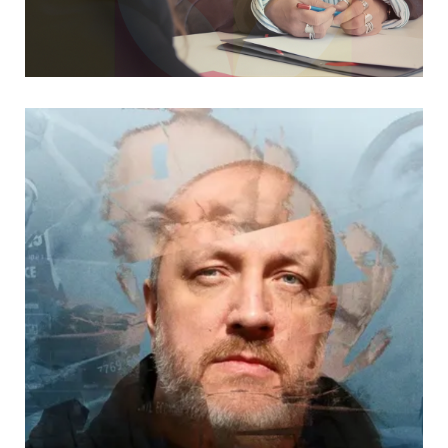
Ce qui nous engage #2 | Loyauté
9 mars 2026
Culture & Loisirs
Dans notre précédente publication, nous présentions la charte
managériale de l’Adapei de la Corrèze.Aujourd’hui, focus sur
le premier principe : la loyauté. La loyauté repose sur : Le
respect des personnes La transparence dans les décisions
L’équité dans le traitement...