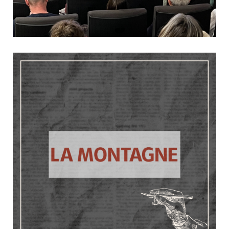
Une année placée sous le signe de l’engagement collectif
2 février 2026
Article
Culture & Loisirs
Lundi dernier, l’Adapei de la Corrèze a organisé sa cérémonie
des vœux, à l’amphithéâtre du Conseil départemental de la
Corrèze, en présence de près de 120 salariés et des
administrateurs de l’association. Le président Gérard Restouex
et le directeur général Franck...