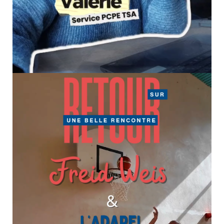
Rencontre avec ceux qui comptent – Valérie, service
PCPE TSA
18 février 2026
Culture & Loisirs
Aujourd’hui, Valérie, du PCPE TSA (Pôle de Compétences et
de Prestations Externalisées pour les personnes avec un
Trouble du Spectre de l’Autisme), nous ouvre les portes de son
quotidien professionnel ! Le PCPE TSA est pensé pour
accompagner les enfants et adultes...