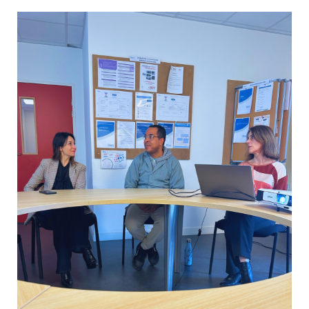
Le mois de décembre était placé sous le signe de la
formation et du développement des compétences
31 décembre 2025
Article
Culture & Loisirs
Les équipes de l’Adapei (Offres Vie Sociale et Habitat), ont
ainsi bénéficié de plusieurs sessions de formation portant sur le
handicap et le vieillissement, l’accompagnement des personnes
en situation de handicap psychique, ainsi que
l’accompagnement des personnes en...