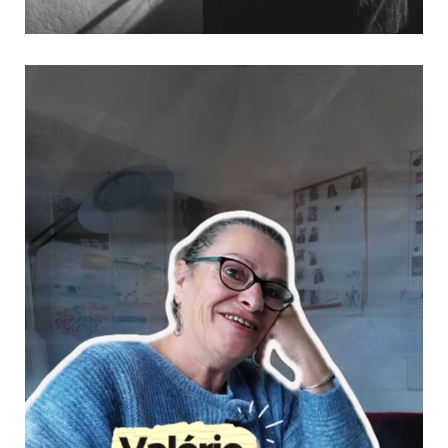
Rencontre avec Fred Weis
18 février 2026
Culture & Loisirs
Fred Weis sera présent lors du premier ciné-débat organisé par
l’Adapei autour du documentaire Little Big Fred. Ancien
basketteur professionnel, vice-champion olympique, Fred Weis
a connu les sommets… mais aussi des épreuves, longtemps
restées hors champ. A travers ce...