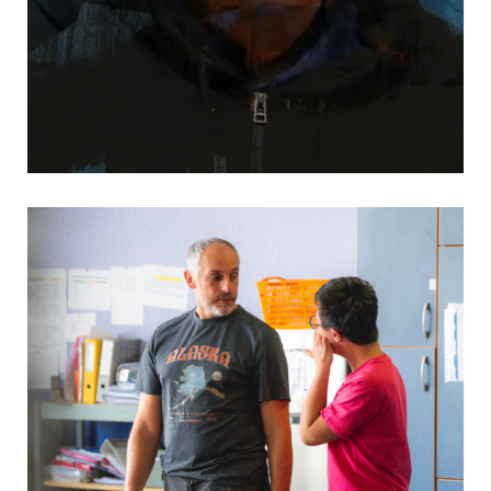
Résilience, parcours et transmission
4 mars 2026
Culture & Loisirs
A deux semaines du ciné-débat, prenons un moment pour
revenir sur ce qu’est le documentaire Little Big Fred… et ce
qu’il raconte. Ce film retrace le parcours de Frédéric Weis,
ancien international de basket, en allant bien au-delà de son
histoire sportive. Il raconte...