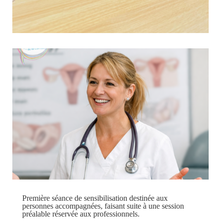
Réseau Libéo : 20 trajets évalués par des personnes en
situation de handicap accompagnées par l’Adapei de la
Corrèze
30 décembre 2025
Article
Culture & Loisirs
TRANSORCO Mobilités, mandatée par la Communauté
d’Agglomération du Bassin de Brive, réalise des mesures
qualité pour le compte de l’Autorité Organisatrice de
Mobilités. Dans ce cadre, une convention a été signée avec
l’Adapei de la Corrèze afin d’évaluer...
Première séance de sensibilisation destinée aux
personnes accompagnées, faisant suite à une session
préalable réservée aux professionnels.