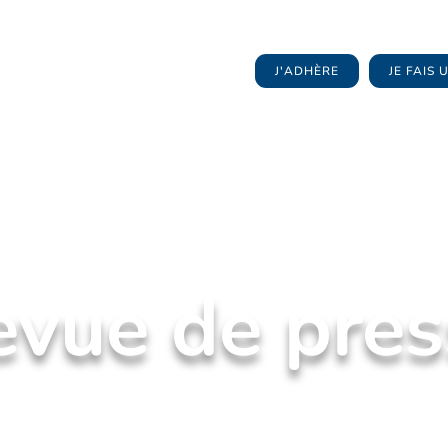
J'ADHÈRE
JE FAIS
evue de pres