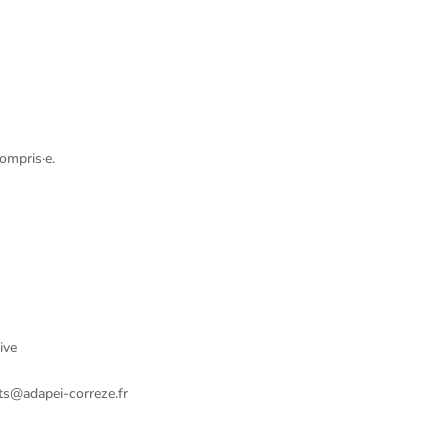
ompris·e.
ive
nts@adapei-correze.fr