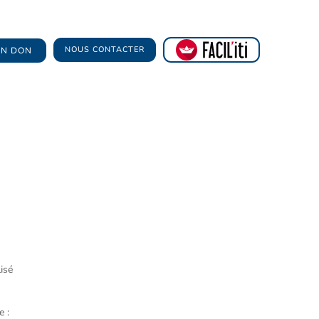
NOUS CONTACTER
 UN DON
isé
e :