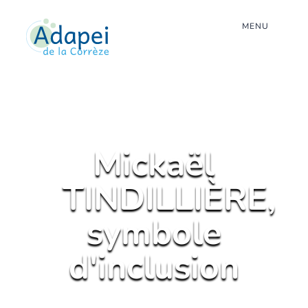
MENU
Mickaël
TINDILLIÈRE,
symbole
d'inclusion