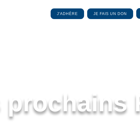
J'ADHÈRE
JE FAIS UN DON
 prochains