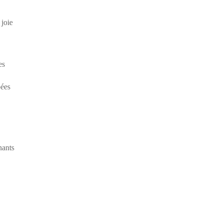
 joie
es
pées
nants