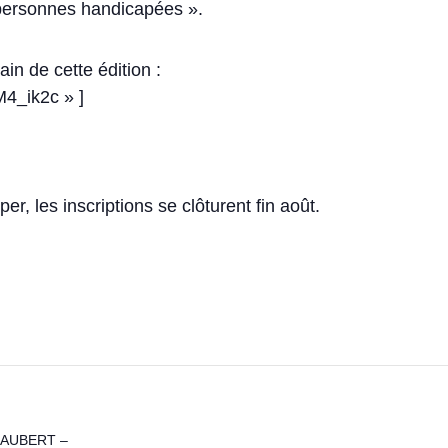
s personnes handicapées ».
n de cette édition :
M4_ik2c » ]
per, les inscriptions se clôturent fin août.
 JAUBERT –