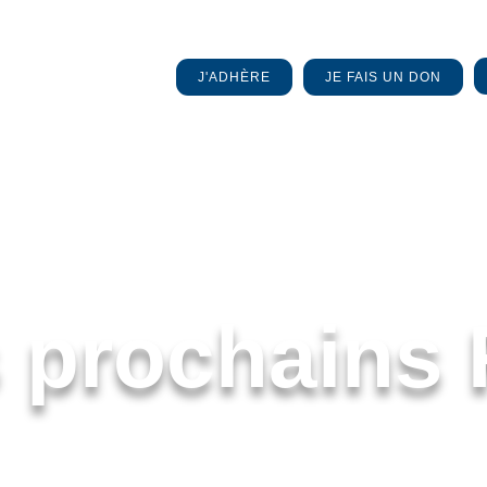
J'ADHÈRE
JE FAIS UN DON
 prochains