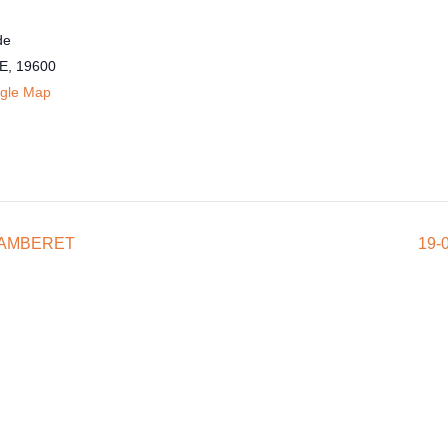
de
E
,
19600
gle Map
CHAMBERET
19-0