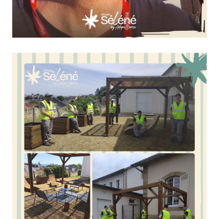
Une soirée au cœur de Festi’ Malemort !
13 juillet 2026
Culture & Loisirs
Le samedi 4 juillet, les personnes accompagnées de
l'EANM de Tulle ont participé à Festi' Malemort pour
profiter d'une soirée placée sous le signe de la musique
et du partage.Au programme : les concerts de Kassav',
Magic System et Christophe Maé, dans une ambiance...