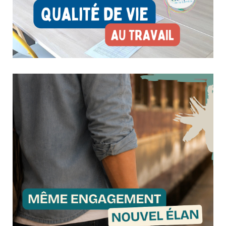
Qualité de Vie au Travail : l’Adapei se mobilise
pour le bien-être de ses professionnels
23 juin 2026
Culture & Loisirs
Dans le cadre de sa démarche RSO et à l’occasion de la
Semaine de la Qualité de Vie et des Conditions de
Travail, l’Adapei déploie le programme Justin’move, en
partenariat avec l’Association Siel Bleu. Du 16 juin au 2
juillet, plusieurs ateliers sont proposés au sein...