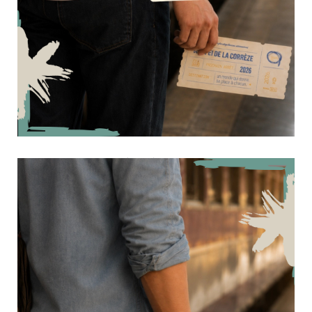
Retour sur notre séjour à Carcans !
22 juin 2026
Culture & Loisirs
Fin mai, 16 résidents du Foyer d'Ussel et du Foyer de Vie
de Malemort ont pris la direction de Carcans pour un
séjour de 4 jours placé sous le signe du sport, de la
découverte et de la convivialité. Accompagnés par
Fabienne, Marie-Hélène, Chloé et Pauline, ils ont...