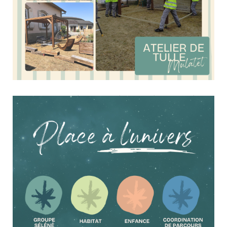
Un espace extérieur pensé, fabriqué et installé
par les équipes de l’Atelier de Tulle Mulatet
8 juillet 2026
Culture & Loisirs
Du bois, des idées et un vrai savoir-faire au service d’un
projet concret ! À la demande des services de la SNCF de
la gare de Brive, l’équipe Menuiserie de l’Atelier de Tulle
Mulatet a imaginé et réalisé l’aménagement d’un nouvel
espace extérieur dédié aux agents. De...