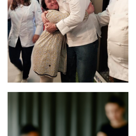
Une parenthèse gourmande qui fait du bien
27 avril 2026
Culture & Loisirs
Il y a quelques semaines, une sortie à l’Ép!kurium a
permis de partager un moment à la fois convivial,
sensoriel et plein de découvertes.Échanger, goûter,
découvrir… Autant de moments simples qui créent du