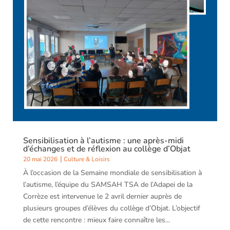
de sensibilisation autour du jeu avec Briv’Yolo
21 mai 2026
Culture & Loisirs
Dans le cadre de la Semaine mondiale de sensibilisation
à l’autisme, le SAMSAH TSA de l’Adapei de la Corrèze
poursuit ses actions de rencontre et d’échange sur le
territoire. Après une première intervention menée auprès
des collégiens d’Objat, l’équipe a proposé, le 3...
Sensibilisation à l’autisme : une après-midi
d’échanges et de réflexion au collège d’Objat
20 mai 2026
Culture & Loisirs
À l’occasion de la Semaine mondiale de sensibilisation à
l’autisme, l’équipe du SAMSAH TSA de l’Adapei de la
Corrèze est intervenue le 2 avril dernier auprès de
plusieurs groupes d’élèves du collège d’Objat. L’objectif
de cette rencontre : mieux faire connaître les...