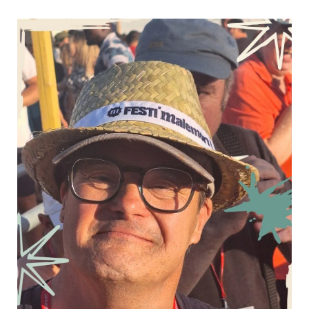
Un après-midi loto placé sous le signe du
partage !
15 juillet 2026
Culture & Loisirs
La semaine dernière, le PHV (Foyer de Vie pour
Personnes Handicapées Vieillissantes) et le FAM (Foyer
d'Accueil Médicalisé) ont organisé un après-midi loto
réunissant les personnes accompagnées, leurs familles
et les professionnels de l'Offre Habitat. Au-delà du jeu,...