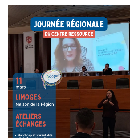
Quand on a été aidant, on a tout donné… parfois
jusqu’à s’oublier!
16 avril 2026
Aide aux Aidants
Perdre un proche, c’est traverser une tempête intérieure
que peu peuvent comprendre.Mais vous n’êtes pas seul.
Les groupes de parole pour aidants endeuillés vous
accueillent dans un espace doux, bienveillant et sécurisé,
animés par une psychologue.Un lieu pour déposer...