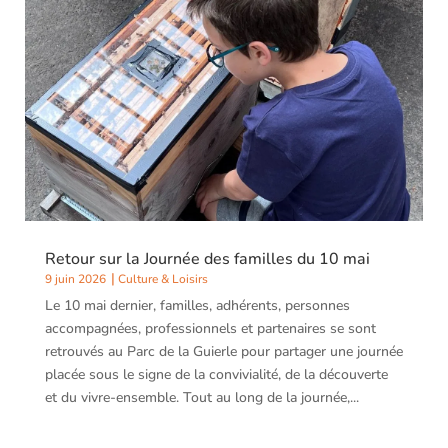
« Vide ton Foyer », une journée conviviale qui a
rassemblé exposants, visiteurs, personnes
accompagnées, familles et professionnels autour d’un
vide-greniers ouvert à tous. Cette belle édition a été
marquée par...
Retour sur la Journée des familles du 10 mai
9 juin 2026
Culture & Loisirs
Le 10 mai dernier, familles, adhérents, personnes
accompagnées, professionnels et partenaires se sont
retrouvés au Parc de la Guierle pour partager une journée
placée sous le signe de la convivialité, de la découverte
et du vivre-ensemble. Tout au long de la journée,...