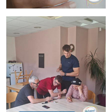
Nos travailleurs ont du talent !
23 juin 2026
Culture & Loisirs
À travers leur engagement, leur créativité et leur savoir-
faire, les travailleurs de nos ESAT démontrent chaque
jour l'étendue de leurs compétences. Cette année,
plusieurs d'entre eux se sont illustrés lors de concours
régionaux et de sélections nationales organisés...