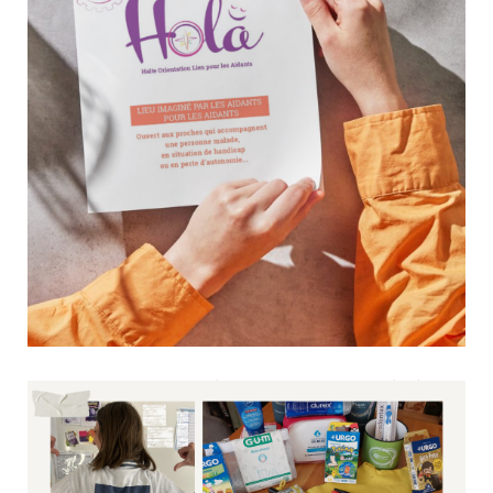
rencontrer d’autres...
HOLA : un espace d’écoute et de soutien dédié
aux aidants en Corrèze
27 mai 2026
Culture & Loisirs
Parce qu’accompagner un proche au quotidien peut
parfois être éprouvant, HOLA – Halte Orientation Lien