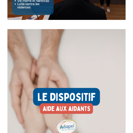
Vie intime, affective et sexuelle : un enjeu
essentiel d’accompagnement
10 avril 2026
Culture & Loisirs
Le 11 mars, l’Adapei de la Corrèze participait à la journée
régionale du Centre de Ressources Intim’Agir, consacrée
aux enjeux de vie intime, affective et sexuelle des
personnes en situation de handicap. Une journée riche en
échanges et en réflexions, qui a permis de...