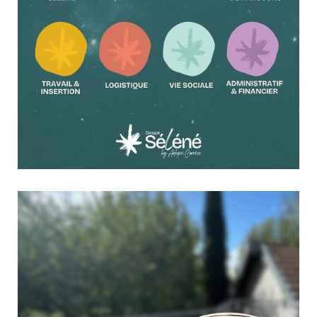
✦ #GroupeSéléné | Place à l’univers
6 juillet 2026
Culture & Loisirs
Après le nom, et si nous vous transportions dans
l’univers Séléné ? Un univers, au sens céleste comme au
sens graphique : inspiré par la lune, l’étoile et les
trajectoires, puis décliné en couleurs, en signes et en
repères pour accompagner les futures prises de parole...