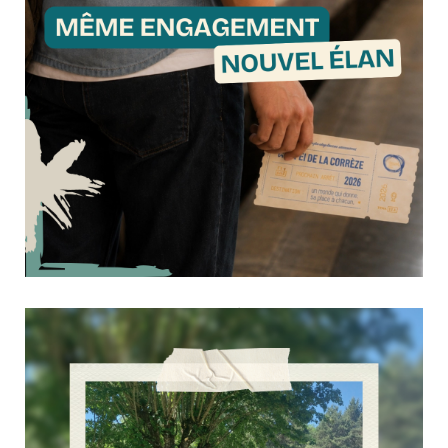
✦ #Groupe….. | Prochain départ
22 juin 2026
Culture & Loisirs
En début d’année, l’Adapei de la Corrèze annonçait un
futur en mouvement.Depuis, le travail s’est poursuivi en
coulisses : des échanges, des choix, des réflexions
partagées… pour faire émerger un nouveau cap, une