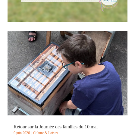
Retour en images sur « Vide ton Foyer »
16 juin 2026
Culture & Loisirs
Le 24 mai dernier, l’EANM d’Ussel a accueilli l’événement «
Vide ton Foyer », une journée conviviale qui a rassemblé
exposants, visiteurs, personnes accompagnées, familles et
professionnels autour d’un vide-greniers ouvert à tous. Cette
belle édition a été marquée par...
Retour sur la Journée des familles du 10 mai
9 juin 2026
Culture & Loisirs