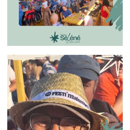
Un après-midi loto placé sous le signe du partage !
15 juillet 2026
Culture & Loisirs
La semaine dernière, le PHV (Foyer de Vie pour Personnes
Handicapées Vieillissantes) et le FAM (Foyer d'Accueil
Médicalisé) ont organisé un après-midi loto réunissant les
personnes accompagnées, leurs familles et les professionnels de
l'Offre Habitat. Au-delà du jeu,...