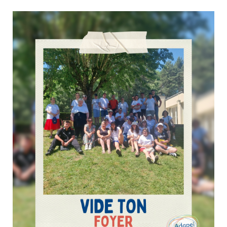
✦ #Groupe….. | Prochain départ
22 juin 2026
Culture & Loisirs
En début d’année, l’Adapei de la Corrèze annonçait un futur
en mouvement.Depuis, le travail s’est poursuivi en coulisses :
des échanges, des choix, des réflexions partagées… pour faire
émerger un nouveau cap, une identité plus lisible, plus forte, et
encore plus...