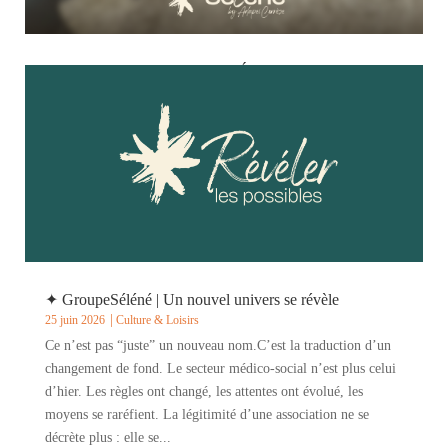
✦ Connaissez-vous la Maison Émergence à Brive-la-
Gaillarde ?
29 juin 2026
Culture & Loisirs
C’est un dispositif encore assez méconnu, et pourtant il change
concrètement le quotidien de personnes porteuses de Troubles
du Spectre de l’Autisme. Ouverte en 2022 par l’Adapei de la
Corrèze, la Maison Émergence fait partie des premiers habitats
inclusifs du...
✦ GroupeSéléné | Un nouvel univers se révèle
25 juin 2026
Culture & Loisirs
Ce n’est pas “juste” un nouveau nom.C’est la traduction d’un
changement de fond. Le secteur médico-social n’est plus celui
d’hier. Les règles ont changé, les attentes ont évolué, les
moyens se raréfient. La légitimité d’une association ne se
décrète plus : elle se...