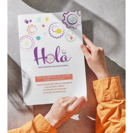
2026 débutent cette semaine
28 mai 2026
Culture & Loisirs
Après la présentation des permanences HOLA, place désormais
aux premiers rendez-vous du Café des Aidants, dont le
lancement du second semestre approche. Ces temps d’échange
sont ouverts à tous les aidants qui souhaitent partager leur
expérience, rencontrer d’autres...