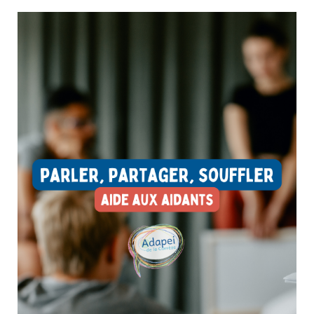
Une parenthèse gourmande qui fait du bien
27 avril 2026
Culture & Loisirs
Il y a quelques semaines, une sortie à l’Ép!kurium a permis de
partager un moment à la fois convivial, sensoriel et plein de
découvertes.Échanger, goûter, découvrir… Autant de moments
simples qui créent du lien et permettent de vivre des
expériences différentes,...