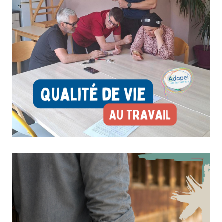
Qualité de Vie au Travail : l’Adapei se mobilise pour le
bien-être de ses professionnels
23 juin 2026
Culture & Loisirs
Dans le cadre de sa démarche RSO et à l’occasion de la
Semaine de la Qualité de Vie et des Conditions de Travail,
l’Adapei déploie le programme Justin’move, en partenariat
avec l’Association Siel Bleu. Du 16 juin au 2 juillet, plusieurs