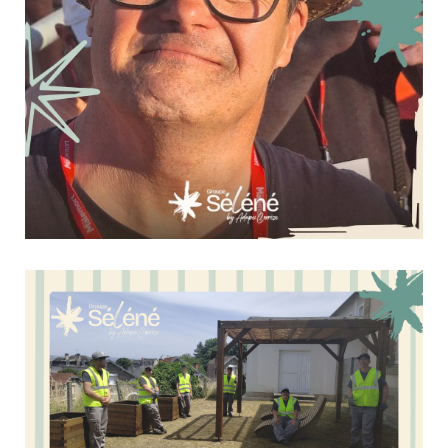
Une soirée au cœur de Festi’ Malemort !
13 juillet 2026
Culture & Loisirs
Le samedi 4 juillet, les personnes accompagnées de l'EANM de
Tulle ont participé à Festi' Malemort pour profiter d'une soirée
placée sous le signe de la musique et du partage.Au
programme : les concerts de Kassav', Magic System et
Christophe Maé, dans une ambiance...