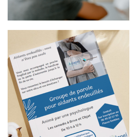
Jeunes aidants : un espace pour parler, partager, souffler
22 avril 2026
Aide aux Aidants
Tu aides un proche au quotidien (parent, frère, sœur, grand-
parent…) ? Tu n’es pas seul·e. Les groupes de jeunes aidants
sont là pour toi : un espace pour échanger, souffler et
rencontrer d’autres jeunes qui vivent la même réalité. Pourquoi
venir ?- Rencontrer...