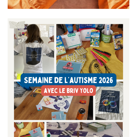
HOLA : un espace d’écoute et de soutien dédié aux
aidants en Corrèze
27 mai 2026
Culture & Loisirs
Parce qu’accompagner un proche au quotidien peut parfois être
éprouvant, HOLA – Halte Orientation Lien pour les Aidants –
propose en Corrèze un espace pensé par les aidants, pour les
aidants. Lieu convivial et chaleureux, HOLA permet aux
proches aidants de trouver...