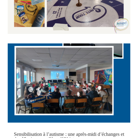
Semaine de l’autisme : un temps de partage et de
sensibilisation autour du jeu avec Briv’Yolo
21 mai 2026
Culture & Loisirs
Dans le cadre de la Semaine mondiale de sensibilisation à
l’autisme, le SAMSAH TSA de l’Adapei de la Corrèze
poursuit ses actions de rencontre et d’échange sur le territoire.
Après une première intervention menée auprès des collégiens
d’Objat, l’équipe a proposé, le 3...
Sensibilisation à l’autisme : une après-midi d’échanges et